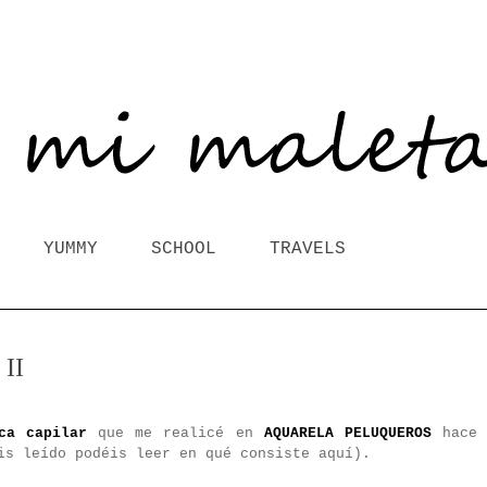
YUMMY
SCHOOL
TRAVELS
II
ca capilar
que me realicé en
AQUARELA PELUQUEROS
hace
is leído podéis leer en qué consiste aquí).